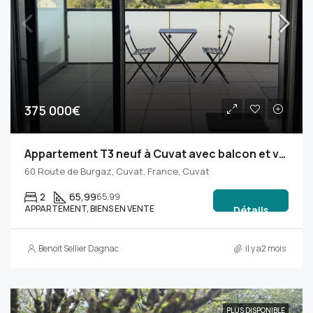
375 000€
Appartement T3 neuf à Cuvat avec balcon et vue campagne
60 Route de Burgaz, Cuvat, France, Cuvat
2
65,99
65,99
APPARTEMENT, BIENS EN VENTE
Détails
Benoit Sellier Dagnac
il y a2 mois
PLUS DISPONIBLE