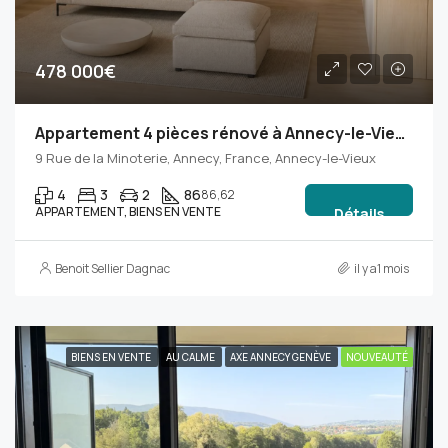
478 000€
Appartement 4 pièces rénové à Annecy-le-Vieux avec balcon, ascenseur et parking
9 Rue de la Minoterie, Annecy, France, Annecy-le-Vieux
4
3
2
86
86,62
APPARTEMENT, BIENS EN VENTE
Détails
Benoit Sellier Dagnac
il y a1 mois
BIENS EN VENTE
AU CALME
AXE ANNECY GENÈVE
NOUVEAUTÉ