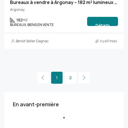
Bureaux à vendre à Argonay – 182 m² lumineux avec 8 stationnements
Argonay
182
m2
BUREAUX, BIENS EN VENTE
Détails
Benoit Sellier Dagnac
il y a11 mois
1
2
En avant-première