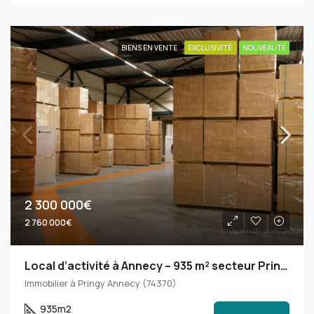
BIENS EN VENTE
EXCLUSIVITÉ
NOUVEAUTÉ
2 300 000€
2 760 000€
Local d’activité à Annecy – 935 m² secteur Pringy
Immobilier à Pringy Annecy (74370)
935m2