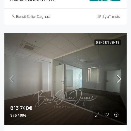
Détails
Benoit Sellier Dagnac
il y a11 mois
BIENS EN VENTE
813 740€
976 488€