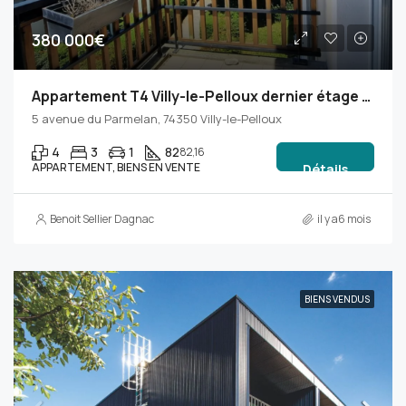
380 000€
Appartement T4 Villy-le-Pelloux dernier étage : lumière, calme
5 avenue du Parmelan, 74350 Villy-le-Pelloux
4
3
1
82
82,16
APPARTEMENT, BIENS EN VENTE
Détails
Benoit Sellier Dagnac
il y a6 mois
BIENS VENDUS