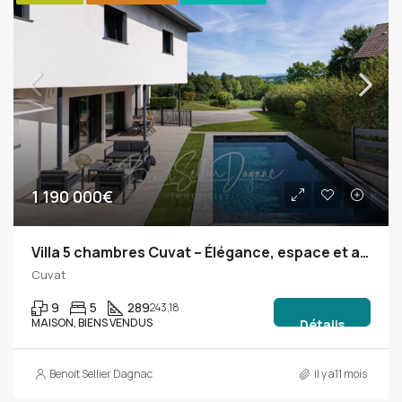
1 190 000€
Villa 5 chambres Cuvat – Élégance, espace et annexe indépendante
Cuvat
9
5
289
243,18
MAISON, BIENS VENDUS
Détails
Benoit Sellier Dagnac
il y a11 mois