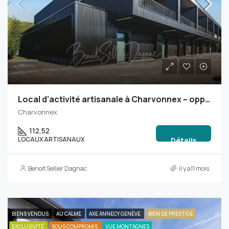
Local d’activité artisanale à Charvonnex – opportunité neuve à 10 min d’Annecy
Charvonnex
112,52
LOCAUX ARTISANAUX
Détails
Benoit Sellier Dagnac
il y a11 mois
BIENS VENDUS
AU CALME
AXE ANNECY GENÈVE
BIEN DE PRESTIGE
EXCLUSIVITÉ
SOUS COMPROMIS
VUE MONTAGNES