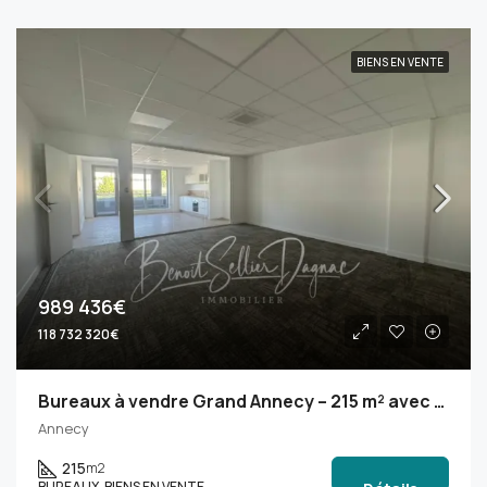
BIENS EN VENTE
989 436€
118 732 320€
Bureaux à vendre Grand Annecy – 215 m² avec terrasse, 9 parkings et accès A41
Annecy
215
m2
BUREAUX, BIENS EN VENTE