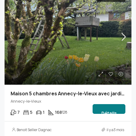
Maison 5 chambres Annecy-le-Vieux avec jardin plein Sud et sous-sol
Annecy-le-Vieux
7
5
1
168
128
Détails
Benoit Sellier Dagnac
il y a3 mois