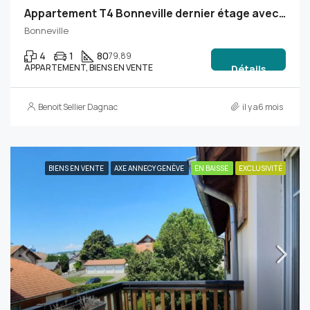
Appartement T4 Bonneville dernier étage avec ascenseur, garage et stationnement
Bonneville
4
1
80
79,89
APPARTEMENT, BIENS EN VENTE
Détails
Benoit Sellier Dagnac
il y a6 mois
BIENS EN VENTE
AXE ANNECY GENÈVE
EN BAISSE
EXCLUSIVITÉ