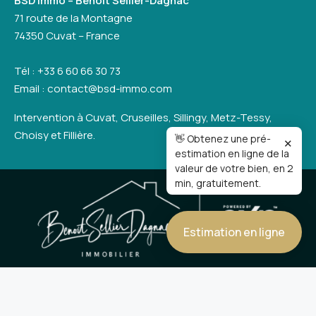
BSD Immo – Benoît Sellier-Dagnac
71 route de la Montagne
74350 Cuvat – France
Tél : +33 6 60 66 30 73
Email : contact@bsd-immo.com
Intervention à Cuvat, Cruseilles, Sillingy, Metz-Tessy,
Choisy et Fillière.
👋 Obtenez une pré-
✕
estimation en ligne de la
valeur de votre bien, en 2
min, gratuitement.
Estimation en ligne
Nos honoraires
Mentions légales et politique de confidentialité