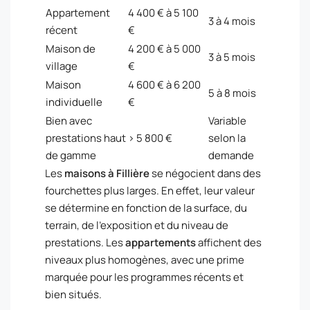
Appartement
4 400 € à 5 100
3 à 4 mois
récent
€
Maison de
4 200 € à 5 000
3 à 5 mois
village
€
Maison
4 600 € à 6 200
5 à 8 mois
individuelle
€
Bien avec
Variable
prestations haut
> 5 800 €
selon la
de gamme
demande
Les
maisons à Fillière
se négocient dans des
fourchettes plus larges. En effet, leur valeur
se détermine en fonction de la surface, du
terrain, de l’exposition et du niveau de
prestations. Les
appartements
affichent des
niveaux plus homogènes, avec une prime
marquée pour les programmes récents et
bien situés.