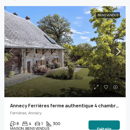
BIENS VENDUS
Annecy Ferrières ferme authentique 4 chambres dans cadre bucolique
Ferrières, Annecy
8
4
1
300
MAISON, BIENS VENDUS
Détails