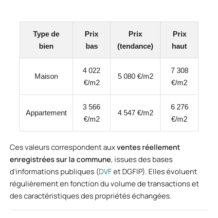
Type de
Prix
Prix
Prix
bien
bas
(tendance)
haut
4 022
7 308
Maison
5 080 €/m2
€/m2
€/m2
3 566
6 276
Appartement
4 547 €/m2
€/m2
€/m2
Ces valeurs correspondent aux
ventes réellement
enregistrées sur la commune
, issues des bases
d’informations publiques (
DVF
et DGFIP). Elles évoluent
régulièrement en fonction du volume de transactions et
des caractéristiques des propriétés échangées.