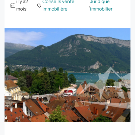
il y a2
Conseils vente
Juridique
,
mois
immobilière
immobilier