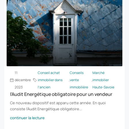
11
Conseil achat
Conseils
Marché
décembre
immobilier dans
,
vente
,
immobilier
2023
l’ancien
immobilière
Haute-Savoie
l’Audit Energétique obligatoire pour un vendeur
Ce nouveau dispositif est apparu cette année. En quoi
consiste l'Audit Energétique obligatoire...
continuer la lecture