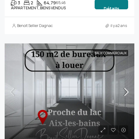
3
2
64,79
65,46
APPARTEMENT, BIENS VENDUS
Détails
Benoit Sellier Dagnac
il y a2 ans
BAUX COMMERCIAUX