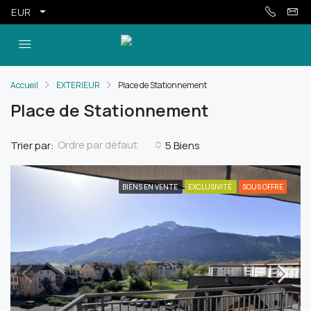
EUR
Accueil
EXTERIEUR
Place de Stationnement
Place de Stationnement
Ordre par défaut
Trier par:
5 Biens
BIENS EN VENTE
EXCLUSIVITÉ
SOUS OFFRE