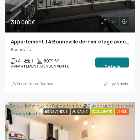
310 000€
Appartement T4 Bonneville dernier étage avec ascenseur, garage et stationnement
Bonneville
4
1
80
79,89
APPARTEMENT, BIENS EN VENTE
Détails
Benoit Sellier Dagnac
il y a6 mois
BIENS VENDUS
AU CALME
EXCLUSIVITÉ
VENDU