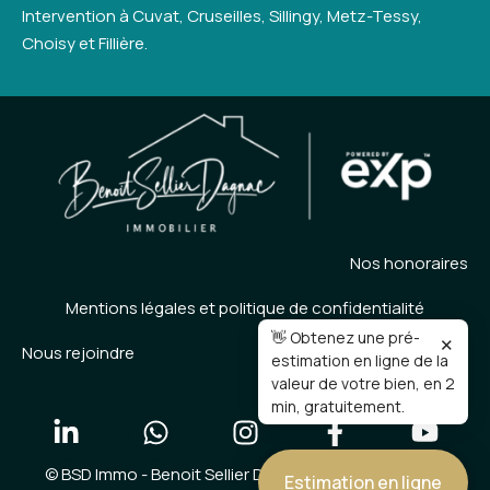
Intervention à Cuvat, Cruseilles, Sillingy, Metz-Tessy,
Choisy et Fillière.
Nos honoraires
Mentions légales et politique de confidentialité
👋 Obtenez une pré-
✕
Nous rejoindre
estimation en ligne de la
valeur de votre bien, en 2
min, gratuitement.
© BSD Immo - Benoit Sellier Dagnac immobilier 2026 -
Estimation en ligne