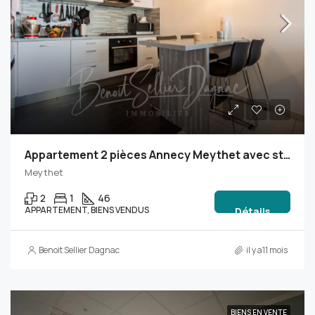
Appartement 2 pièces Annecy Meythet avec stationnement – Idéal primo-accédant ou investisseur
Meythet
2
1
46
APPARTEMENT, BIENS VENDUS
Détails
Benoit Sellier Dagnac
il y a11 mois
BIENS EN VENTE