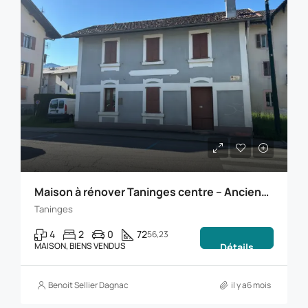
Maison à rénover Taninges centre – Ancienne gare au charme unique à réinventer
Taninges
4
2
0
72
56,23
MAISON, BIENS VENDUS
Détails
Benoit Sellier Dagnac
il y a6 mois