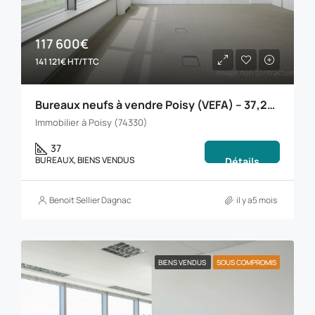
117 600€
141 121€ HT/TTC
Bureaux neufs à vendre Poisy (VEFA) – 37,23 m² en RDC, fibre, PMR, stationnement, aux portes d’Annecy
Immobilier à Poisy (74330)
37
BUREAUX, BIENS VENDUS
Détails
Benoit Sellier Dagnac
il y a5 mois
BIENS VENDUS
SOUS COMPROMIS