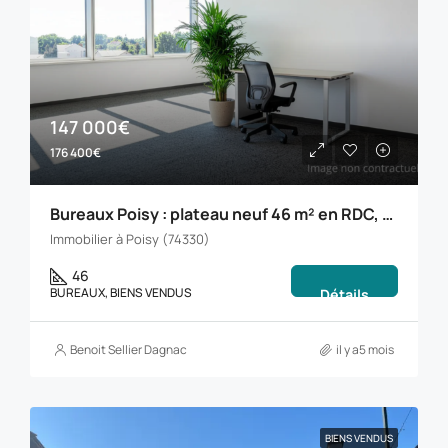
147 000€
176 400€
Bureaux Poisy : plateau neuf 46 m² en RDC, PMR, fibre et parking
Immobilier à Poisy (74330)
46
BUREAUX, BIENS VENDUS
Détails
Benoit Sellier Dagnac
il y a5 mois
BIENS VENDUS