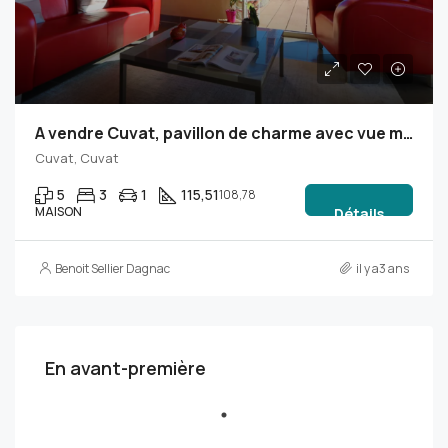
A vendre Cuvat, pavillon de charme avec vue montagnes
Cuvat, Cuvat
5
3
1
115,51
108,78
MAISON
Détails
Benoit Sellier Dagnac
il y a3 ans
En avant-première