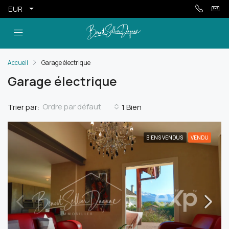
EUR
Accueil
Garage électrique
Garage électrique
Ordre par défaut
Trier par:
1 Bien
BIENS VENDUS
VENDU