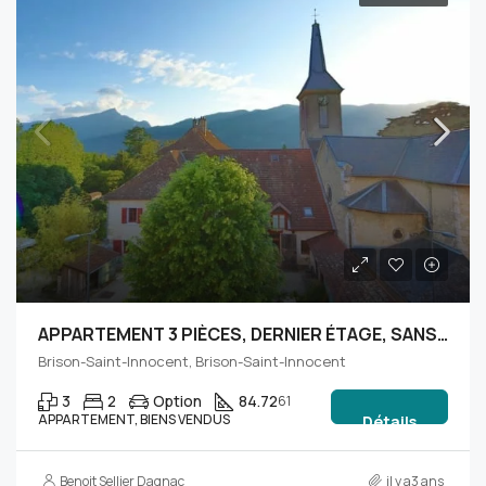
APPARTEMENT 3 PIÈCES, DERNIER ÉTAGE, SANS ASCENSEUR
Brison-Saint-Innocent, Brison-Saint-Innocent
3
2
Option
84.72
61
APPARTEMENT, BIENS VENDUS
Détails
Benoit Sellier Dagnac
il y a3 ans