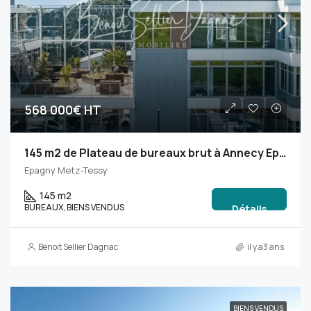
568 000€ HT
145 m2 de Plateau de bureaux brut à Annecy Epagny
Epagny Metz-Tessy
145 m2
BUREAUX, BIENS VENDUS
Détails
Benoit Sellier Dagnac
il y a3 ans
BIENS VENDUS