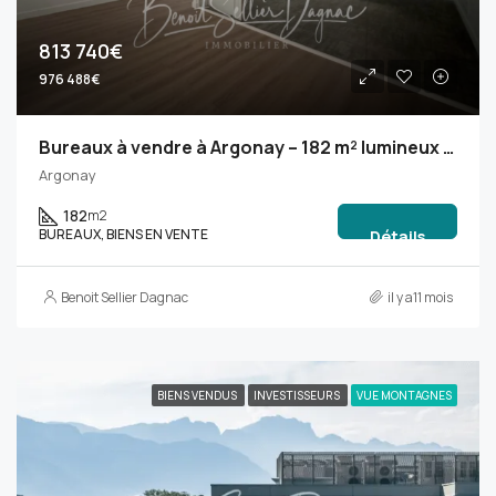
813 740€
976 488€
Bureaux à vendre à Argonay – 182 m² lumineux avec 8 stationnements
Argonay
182
m2
BUREAUX, BIENS EN VENTE
Détails
Benoit Sellier Dagnac
il y a11 mois
BIENS VENDUS
INVESTISSEURS
VUE MONTAGNES