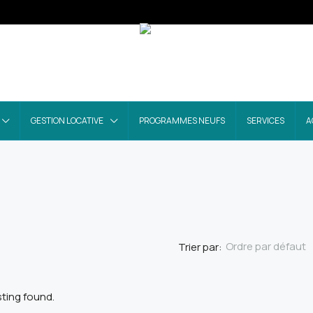
GESTION LOCATIVE
PROGRAMMES NEUFS
SERVICES
A
Ordre par défaut
Trier par:
sting found.