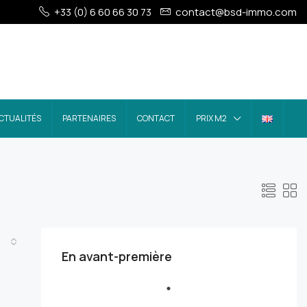
+33 (0) 6 60 66 30 73
contact@bsd-immo.com
CTUALITÉS
PARTENAIRES
CONTACT
PRIX M2
En avant-première