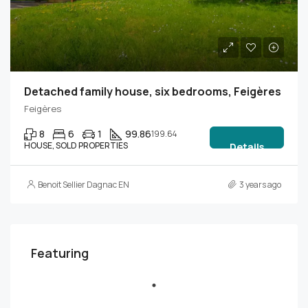
Detached family house, six bedrooms, Feigères
Feigères
8
6
1
99.86
199.64
HOUSE, SOLD PROPERTIES
Details
Benoit Sellier Dagnac EN
3 years ago
Featuring