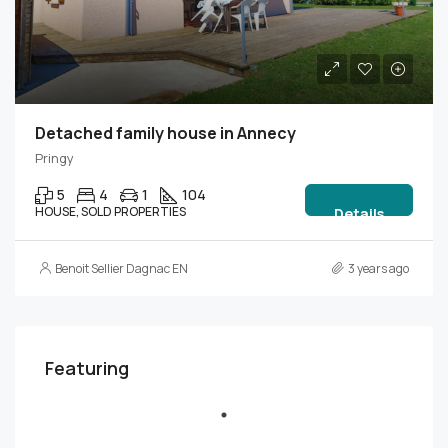
Detached family house in Annecy
Pringy
5
4
1
104
HOUSE, SOLD PROPERTIES
Details
Benoit Sellier Dagnac EN
3 years ago
Featuring