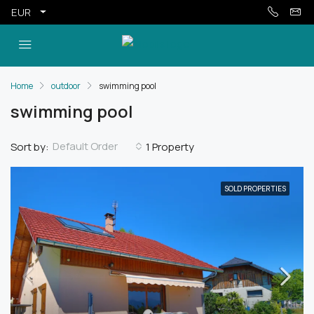
EUR
Home
outdoor
swimming pool
swimming pool
Default Order
Sort by:
1 Property
SOLD PROPERTIES