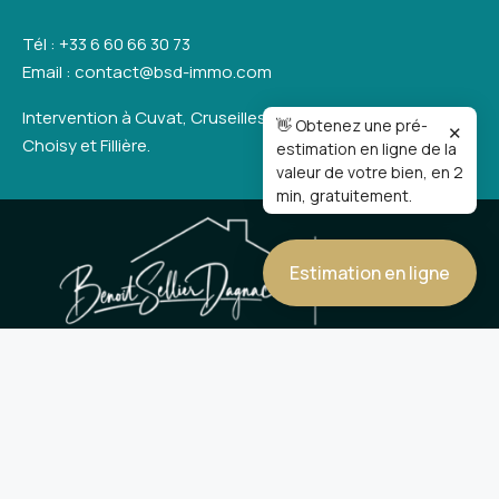
Tél : +33 6 60 66 30 73
Email : contact@bsd-immo.com
Intervention à Cuvat, Cruseilles, Sillingy, Metz-Tessy,
👋 Obtenez une pré-
✕
Choisy et Fillière.
estimation en ligne de la
valeur de votre bien, en 2
min, gratuitement.
Estimation en ligne
Nos honoraires
Mentions légales et politique de confidentialité
Nous rejoindre